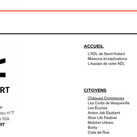
ACCUEIL
L'ADL de Saint Hubert
Missions et explications
L'équipe de votre ADL
CITOYENS
Chèques Commerces
Les Cortis de Vesqueville
ve
Les Écuries
eau n°7
Action Job Etudiant
Slow Life Festival
n 10A
Mobilier Urbain
RT
Borky
Ciels de Rue