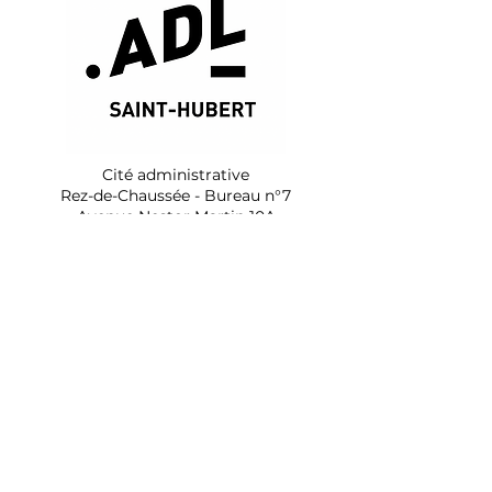
Cité administrative
Rez-de-Chaussée - Bureau n°7
Avenue Nestor Martin 10A
6870 SAINT-HUBERT
+32 (0)61 68 97 39
adl@saint-hubert.be
Rejoignez-nous !
ACCUEIL
L'ADL de Saint Hubert