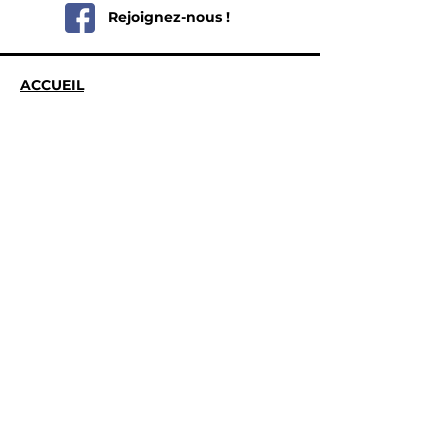
Rejoignez-nous !
ACCUEIL
L'ADL de Saint Hubert
Missions et explications
L'équipe de votre ADL
CITOYENS
Chèques Commerces
Les Cortis de Vesqueville
Les Écuries
Action Job Etudiant
Slow Life Festival
Mobilier Urbain
Borky
Ciels de Rue
COMMERÇANTS
Ajouter mon activité à l'annuaire
Chèques Commerces
Action Job Étudiant
Organismes clés
Transmission de commerce