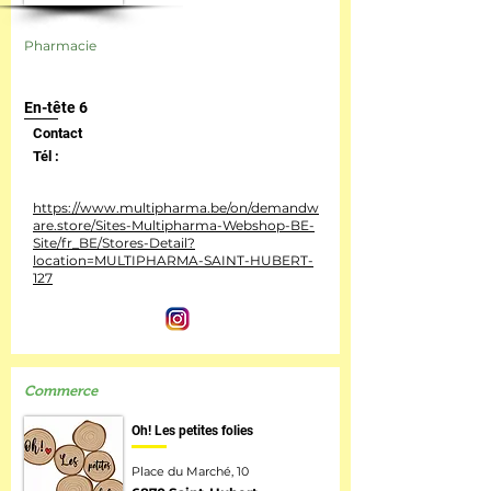
Pharmacie
En-tête 6
Contact
Tél :
https://www.multipharma.be/on/demandw
are.store/Sites-Multipharma-Webshop-BE-
Site/fr_BE/Stores-Detail?
location=MULTIPHARMA-SAINT-HUBERT-
127
Commerce
Oh! Les petites folies
Place du Marché, 10